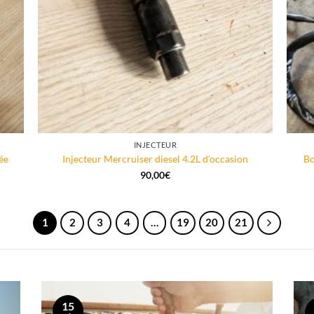
INJECTEUR
ée
Injecteur Mercruiser diesel 4.2L d’occasion
Bo
90,00
€
1
2
3
4
…
19
20
21
15