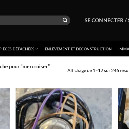
SE CONNECTER / 
PIÈCES DÉTACHÉES
ENLÈVEMENT ET DECONSTRUCTION
IMMA
che pour “mercruiser”
Affichage de 1–12 sur 246 résu