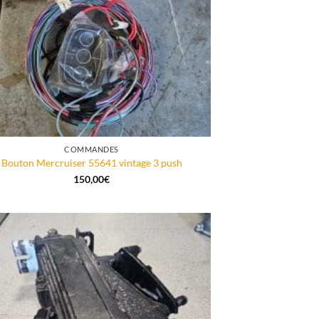
COMMANDES
Bouton Mercruiser 55641 vintage 3 push
150,00
€