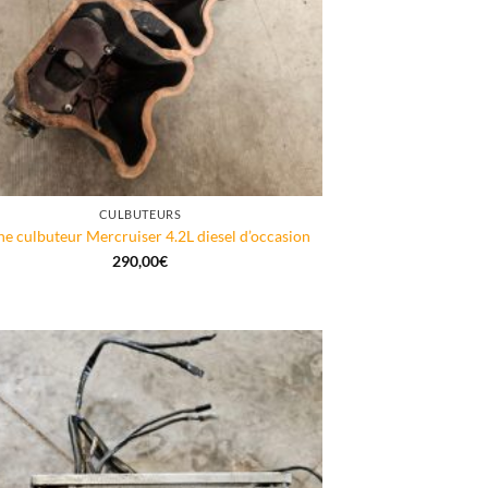
CULBUTEURS
e culbuteur Mercruiser 4.2L diesel d’occasion
290,00
€