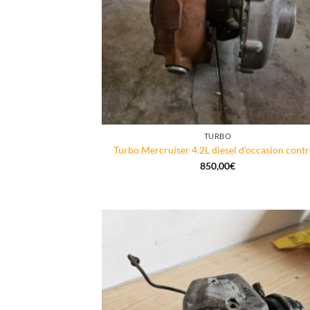
TURBO
Turbo Mercruiser 4.2L diesel d’occasion contr
850,00
€