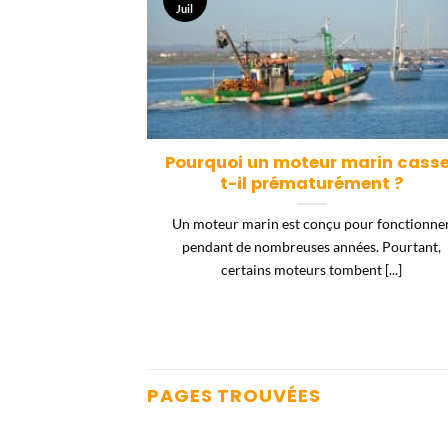
Juil
sez la bonne
Pourquoi un moteur marin cass
 bateau
t-il prématurément ?
propose dans sa
Un moteur marin est conçu pour fonctionne
 la marque Solas.
pendant de nombreuses années. Pourtant,
certains moteurs tombent [...]
PAGES TROUVÉES