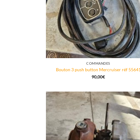
COMMANDES
Bouton 3 push button Mercruiser réf 5564
90,00
€