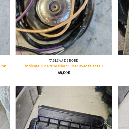
TABLEAU DE BORD
sion
Indicateur de trim Mercruiser avec faisceau
65,00
€