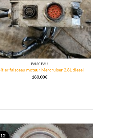
FAISCEAU
îtier faisceau moteur Mercruiser 2.8L diesel
180,00
€
12