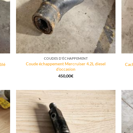
COUDES D'ÉCHAPPEMENT
Coude échappement Mercruiser 4.2L diesel
ôlé
Cach
d’occasion
450,00
€