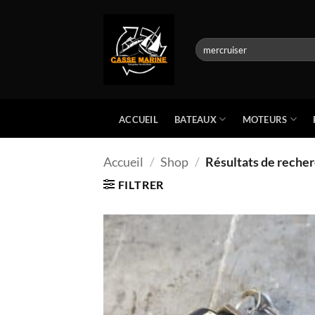
Passer
au
contenu
Recherche
pour :
BATEAUX
MOTEURS
ACCUEIL
Accueil
/
Shop
/
Résultats de recher
FILTRER