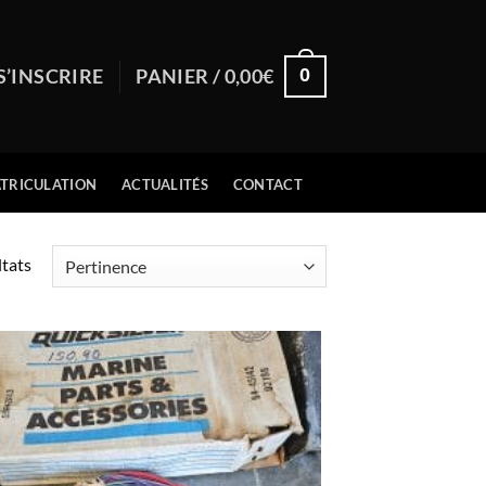
0
S’INSCRIRE
PANIER /
0,00
€
TRICULATION
ACTUALITÉS
CONTACT
Trié
ltats
du
plus
récent
au
plus
ancien