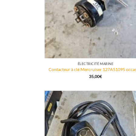
ÉLECTRICITÉ MARINE
Contacteur à clé Mercruiser 127A51095 occa
35,00
€