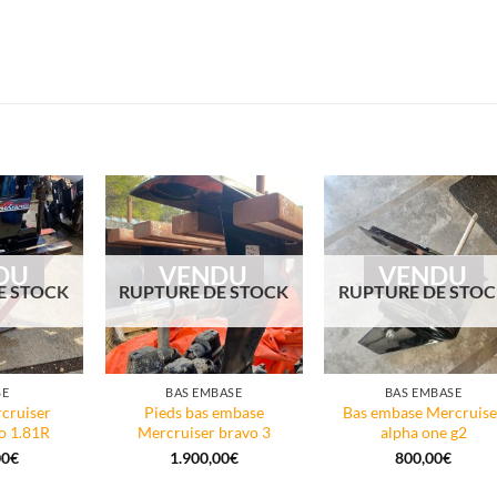
DU
VENDU
VENDU
E STOCK
RUPTURE DE STOCK
RUPTURE DE STO
SE
BAS EMBASE
BAS EMBASE
cruiser
Pieds bas embase
Bas embase Mercruise
io 1.81R
Mercruiser bravo 3
alpha one g2
00
€
1.900,00
€
800,00
€