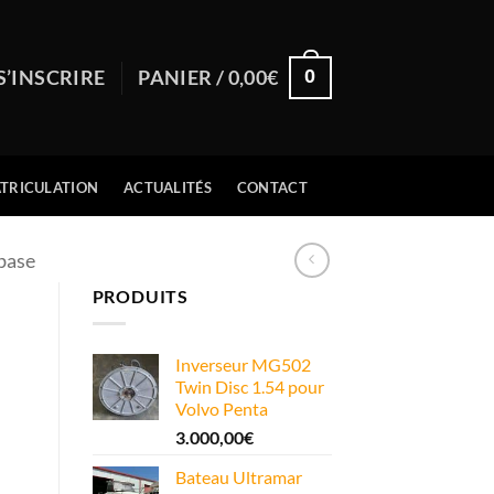
0
S’INSCRIRE
PANIER /
0,00
€
TRICULATION
ACTUALITÉS
CONTACT
base
PRODUITS
Inverseur MG502
Twin Disc 1.54 pour
Volvo Penta
3.000,00
€
Bateau Ultramar