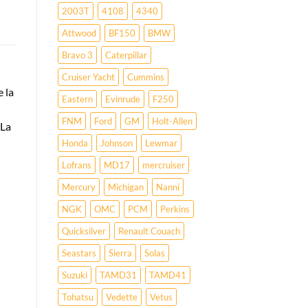
2003T
4108
4340
Attwood
BF150
BMW
Bravo 3
Caterpillar
Cruiser Yacht
Cummins
e la
Eastern
Evinrude
F250
FNM
Ford
GM
Holt-Allen
 La
Honda
Johnson
Lewmar
Lofrans
MD17
mercruiser
Mercury
Michigan
Nanni
NGK
OMC
PCM
Perkins
Quicksilver
Renault Couach
Seastars
Sierra
Solas
Suzuki
TAMD31
TAMD41
Tohatsu
Vedette
Vetus