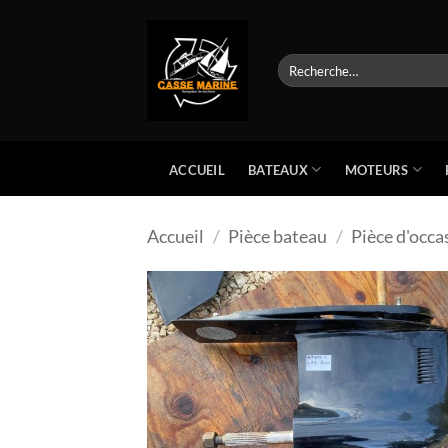
Passer
au
contenu
Recherche
pour :
BATEAUX
MOTEURS
ACCUEIL
Accueil
/
Pièce bateau
/
Pièce d'occa