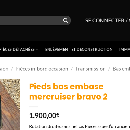
SE CONNECTER / 
PIÈCES DÉTACHÉES
ENLÈVEMENT ET DECONSTRUCTION
IMMA
sion
/
Pièces in-bord occasion
/
Transmission
/
Bas em
Pieds bas embase
mercruiser bravo 2
1.900,00
€
Rotation droite, sans hélice. Pièce issue d’un ancien