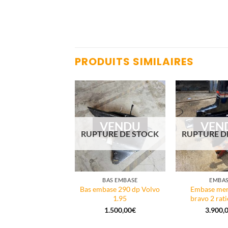
PRODUITS SIMILAIRES
VENDU
VENDU
VEN
URE DE STOCK
RUPTURE DE STOCK
RUPTURE D
BAS EMBASE
BAS EMBASE
EMBA
mbase 290 dp volvo
Bas embase 290 dp Volvo
Embase mer
penta
1.95
bravo 2 rat
1.000,00
€
1.500,00
€
3.900,