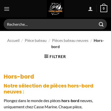
Passer
0
au
contenu
Recherche
pour :
Accueil
/
Pièce bateau
/
Pièces bateau neuves
/
Hors-
bord
FILTRER
Hors-bord
Notre sélection de pièces
hors-bord
neuves :
Plongez dans le monde des pièces
hors-bord
neuves,
uniquement chez Casse Marine. Chaque pièce,