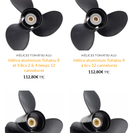
HÉLICES TOHATSU ALU
HÉLICES TOHATSU ALU
Hélice aluminium Tohatsu 8
Hélice aluminium Tohatsu 4
et 9.8cv 2 & 4 temps 12
à 6cv 12 cannelures
cannelures
112,80
€
TTC
112,80
€
TTC