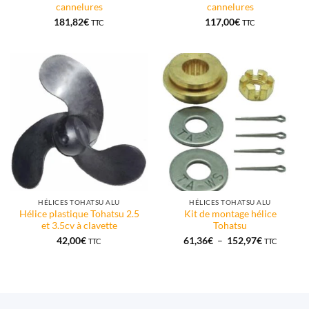
cannelures
cannelures
181,82
€
117,00
€
TTC
TTC
HÉLICES TOHATSU ALU
HÉLICES TOHATSU ALU
Hélice plastique Tohatsu 2.5
Kit de montage hélice
et 3.5cv à clavette
Tohatsu
Plage
42,00
€
61,36
€
–
152,97
€
TTC
TTC
de
prix :
61,36€
à
152,97€