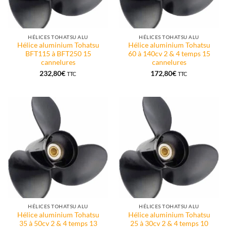
HÉLICES TOHATSU ALU
HÉLICES TOHATSU ALU
Hélice aluminium Tohatsu
Hélice aluminium Tohatsu
BFT115 à BFT250 15
60 à 140cv 2 & 4 temps 15
cannelures
cannelures
232,80
€
172,80
€
TTC
TTC
HÉLICES TOHATSU ALU
HÉLICES TOHATSU ALU
Hélice aluminium Tohatsu
Hélice aluminium Tohatsu
35 à 50cv 2 & 4 temps 13
25 à 30cv 2 & 4 temps 10