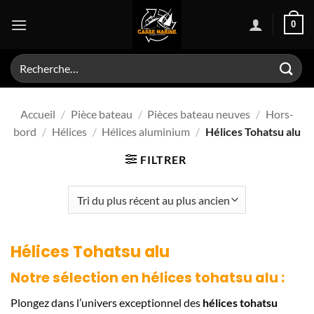
Passer
0
au
contenu
Recherche
pour :
Accueil
/
Pièce bateau
/
Pièces bateau neuves
/
Hors-
bord
/
Hélices
/
Hélices aluminium
/
Hélices Tohatsu alu
FILTRER
Hélices Tohatsu alu
Notre sélection en
hélices tohatsu alu
:
Plongez dans l’univers exceptionnel des
hélices tohatsu