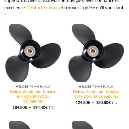
supériorité. Avec Casse Marine, naviguez avec confiance et
excellence.
Contactez-nous
et trouvez la pièce qu’il vous faut
!
HÉLICES TOHATSU ALU
HÉLICES TOHATSU ALU
Hélice aluminium Tohatsu
Hélice aluminium Tohatsu
BFT60 à BFT90 15
9.9 à 20cv 14 cannelures
cannelures
Plage
124,80
€
–
130,80
€
TTC
de
Plage
184,80
€
–
194,40
€
TTC
prix :
de
124,80€
prix :
à
184,80€
130,80€
à
194,40€