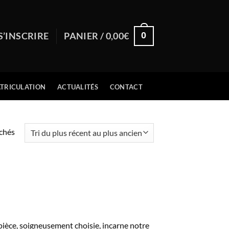
0
S’INSCRIRE
PANIER /
0,00
€
TRICULATION
ACTUALITÉS
CONTACT
Trié
ichés
du
plus
récent
au
plus
ancien
pièce, soigneusement choisie, incarne notre