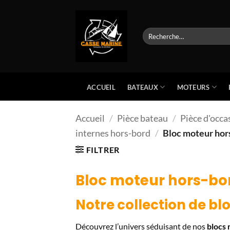
Passer
au
contenu
Recherche
pour :
BATEAUX
MOTEURS
ACCUEIL
Accueil
/
Pièce bateau
/
Pièce d'occa
internes hors-bord
/
Bloc moteur hor
FILTRER
Bloc moteur hors-bo
Notre collection de
bl
Découvrez l’univers séduisant de nos
blocs