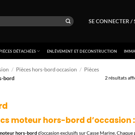
SE CONNECTER / 
PIÈCES DÉTACHÉES
ENLÈVEMENT ET DECONSTRUCTION
IMMA
sion
/
Pièces hors-bord occasion
/
Pièces
s-bord
2 résultats aff
rd
ocs moteur hors-bord
d’occasion :
 moteur hors-bord
d’occasion exclusifs sur Casse Marine. Chaque 