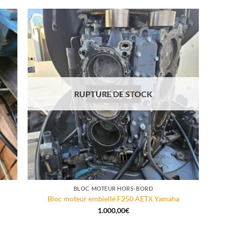
VENDU
RUPTURE DE STOCK
BLOC MOTEUR HORS-BORD
Bloc moteur embiellé F250 AETX Yamaha
1.000,00
€