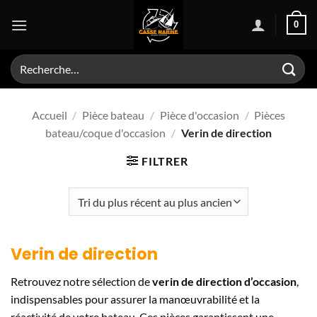
Passer
0
au
contenu
Recherche
pour :
Accueil
/
Pièce bateau
/
Pièce d'occasion
/
Pièces
bateau/coque d'occasion
/
Verin de direction
FILTRER
Verin de direction
Retrouvez notre sélection de
verin de direction d’occasion
,
indispensables pour assurer la manœuvrabilité et la
réactivité de votre bateau. Ces pièces garantissent une