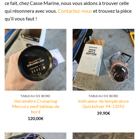
ce fait, chez Casse Marine, nous vous aidons à trouver celle
qui résonnera avec vous.
Contactez-nous
et trouvez la pièce
qu’il vous faut !
TABLEAU DE BORD
TABLEAU DE BORD
Horamètre Cruiserlog
Indicateur de température
Mercury neuf tableau de
Quicksilver 94-13592
bord
39,90
€
120,00
€