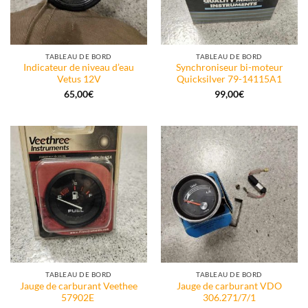
TABLEAU DE BORD
TABLEAU DE BORD
Indicateur de niveau d’eau
Synchroniseur bi-moteur
Vetus 12V
Quicksilver 79-14115A1
65,00
€
99,00
€
TABLEAU DE BORD
TABLEAU DE BORD
Jauge de carburant Veethee
Jauge de carburant VDO
57902E
306.271/7/1