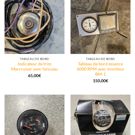
TABLEAU DE BORD
TABLEAU DE BORD
Indicateur de trim
Tableau de bord essence
Mercruiser avec faisceau
6000 RPM avec moniteur
BM-1
65,00
€
150,00
€