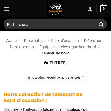
Passer
0
au
contenu
Recherche
pour :
Accueil
/
Pièce bateau
/
Pièce d'occasion
/
Pièces hors-
bord occasion
/
Équipement électrique hors-bord
/
Tableau de bord
FILTRER
Notre collection de
tableaux de
bord
d’occasion :
Découvrez l’univers séduisant de nos
tableaux de