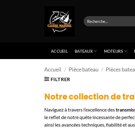
Passer
au
contenu
Recherche
pour :
BATEAUX
MOTEURS
ACCUEIL
Accueil
/
Pièce bateau
/
Pièces bate
FILTRER
Notre collection de
tr
Naviguez à travers l’excellence des
transmis
le reflet de notre quête incessante de perf
ainsi les avancées techniques, fiabilité et a