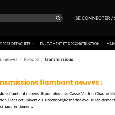
SE CONNECTER / 
PIÈCES DÉTACHÉES
ENLÈVEMENT ET DECONSTRUCTION
IMMA
au neuves
/
In-bord
/
transmissions
ansmissions
flambant neuves :
sions
flambant neuves disponibles chez Casse Marine. Chaque élém
ection. Dans cet univers où la technologie marine évolue rapidemen
ussi haut rendement.