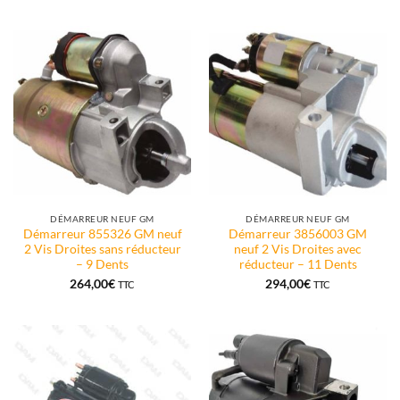
DÉMARREUR NEUF GM
DÉMARREUR NEUF GM
Démarreur 855326 GM neuf
Démarreur 3856003 GM
2 Vis Droites sans réducteur
neuf 2 Vis Droites avec
– 9 Dents
réducteur – 11 Dents
264,00
€
294,00
€
TTC
TTC