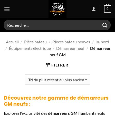
Passer
0
au
contenu
Recherche
pour :
Accueil
/
Pièce bateau
/
Pièces bateau neuves
/
In-bord
/
Équipements électrique
/
Démarreur neuf
/
Démarreur
neuf GM
FILTRER
Découvrez notre gamme de
démarreurs
GM
neufs :
Explorez l’exclusivité des
démarreurs GM
flambant neufs