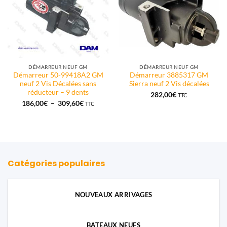
DÉMARREUR NEUF GM
DÉMARREUR NEUF GM
Démarreur 50-99418A2 GM
Démarreur 3885317 GM
neuf 2 Vis Décalées sans
Sierra neuf 2 Vis décalées
réducteur – 9 dents
282,00
€
TTC
Plage
186,00
€
–
309,60
€
TTC
de
prix :
186,00€
à
309,60€
Catégories populaires
NOUVEAUX ARRIVAGES
BATEAUX NEUFS