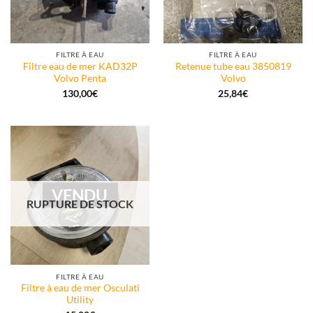
FILTRE À EAU
FILTRE À EAU
Filtre eau de mer KAD32P
Retenue tube eau 3850819
Volvo Penta
Volvo
130,00
€
25,84
€
VENDU
RUPTURE DE STOCK
FILTRE À EAU
Filtre à eau de mer Osculati
Utility