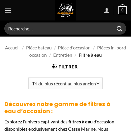
Passer
0
au
contenu
Recherche
pour :
Accueil
/
Pièce bateau
/
Pièce d'occasion
/
Pièces in-bord
occasion
/
Entretien
/
Filtre à eau
FILTRER
Découvrez notre gamme de
filtres à
eau
d’occasion :
Explorez l’univers captivant des
filtres à eau
d’occasion
disponibles exclusivement chez Casse Marine. Nous