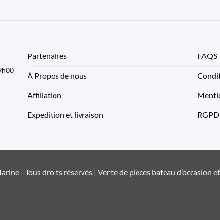
Partenaires
FAQS
09h00
À Propos de nous
Condit
Affiliation
Mentio
Expedition et livraison
RGPD
rine - Tous droits réservés | Vente de pièces bateau d’occasion e