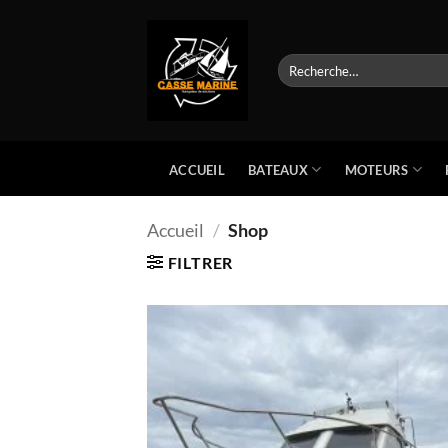
Passer
au
contenu
Recherche
pour :
BATEAUX
MOTEURS
ACCUEIL
Accueil
/
Shop
FILTRER