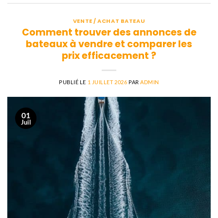
VENTE / ACHAT BATEAU
Comment trouver des annonces de
bateaux à vendre et comparer les
prix efficacement ?
PUBLIÉ LE
1 JUILLET 2026
PAR
ADMIN
01
Juil