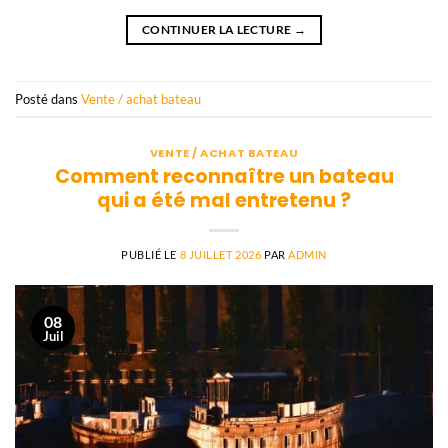
CONTINUER LA LECTURE
→
Posté dans
Vente / achat bateau
VENTE / ACHAT BATEAU
Comment reconnaître un bateau
qui a été mal entretenu ?
PUBLIÉ LE
8 JUILLET 2026
PAR
ADMIN
08
Juil