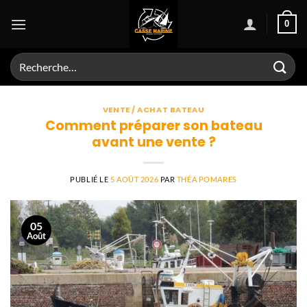
Passer
0
au
contenu
Recherche
pour :
VENTE / ACHAT BATEAU
Comment préparer son bateau
avant une vente ?
PUBLIÉ LE
5 AOÛT 2026
PAR
THÉA POMARES
05
Août