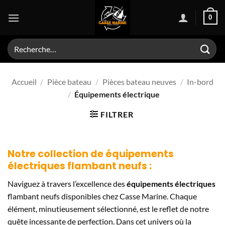
Passer
0
au
contenu
Recherche
pour :
Accueil
/
Pièce bateau
/
Pièces bateau neuves
/
In-bord
/
Équipements électrique
FILTRER
Notre collection de
équipements
électriques
flambant neufs :
Naviguez à travers l’excellence des
équipements électriques
flambant neufs disponibles chez Casse Marine. Chaque
élément, minutieusement sélectionné, est le reflet de notre
quête incessante de perfection. Dans cet univers où la