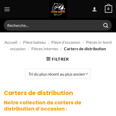
Passer
0
au
contenu
Recherche
pour :
Accueil
/
Pièce bateau
/
Pièce d'occasion
/
Pièces in-bord
occasion
/
Pièces internes
/
Carters de distribution
FILTRER
Carters de distribution
Notre collection de
carters de
distribution
d’occasion :