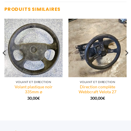
PRODUITS SIMILAIRES
VOLANT ET DIRECTION
VOLANT ET DIRECTION
Volant plastique noir
Direction complète
335mm ⌀
Webbcraft Velota 27
30,00
€
300,00
€