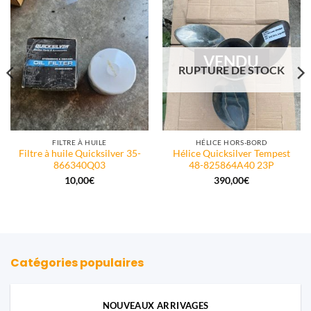
VENDU
RUPTURE DE STOCK
FILTRE À HUILE
HÉLICE HORS-BORD
Filtre à huile Quicksilver 35-
Hélice Quicksilver Tempest
866340Q03
48-825864A40 23P
10,00
€
390,00
€
Catégories populaires
NOUVEAUX ARRIVAGES