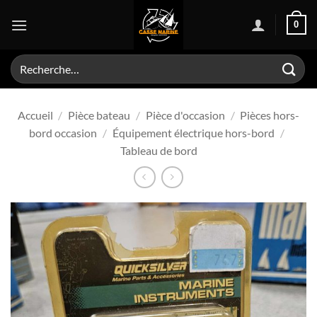
Passer
0
au
contenu
Recherche
pour :
Accueil
/
Pièce bateau
/
Pièce d'occasion
/
Pièces hors-
bord occasion
/
Équipement électrique hors-bord
/
Tableau de bord