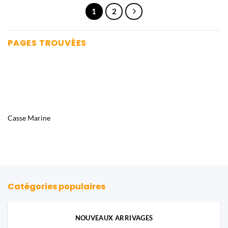
à
à
1.438,80€
1.631,88€
1
2
PAGES TROUVÉES
Casse Marine
Catégories populaires
NOUVEAUX ARRIVAGES