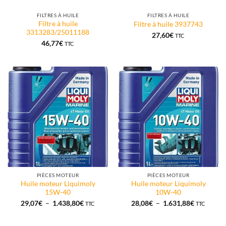
FILTRES À HUILE
FILTRES À HUILE
Filtre à huile
Filtre à huile 3937743
3313283/25011188
27,60
€
TTC
46,77
€
TTC
PIÈCES MOTEUR
PIÈCES MOTEUR
Huile moteur Liquimoly
Huile moteur Liquimoly
15W-40
10W-40
Plage
Plage
29,07
€
–
1.438,80
€
28,08
€
–
1.631,88
€
TTC
TTC
de
de
prix :
prix :
29,07€
28,08€