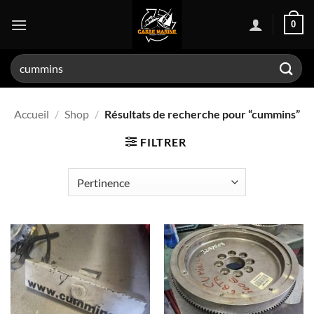
Passer
0
au
contenu
Recherche
pour :
Accueil
/
Shop
/
Résultats de recherche pour “cummins”
FILTRER