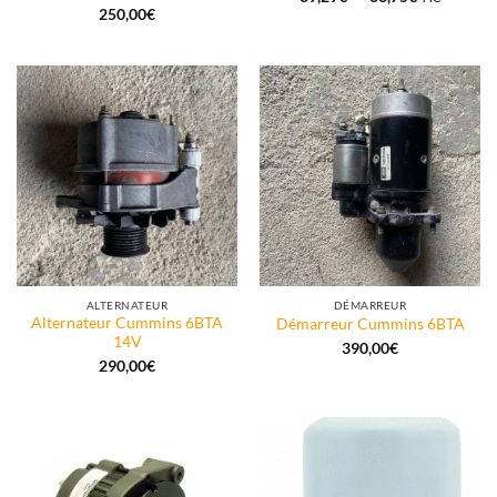
de
250,00
€
prix :
39,29€
à
63,75€
ALTERNATEUR
DÉMARREUR
Alternateur Cummins 6BTA
Démarreur Cummins 6BTA
14V
390,00
€
290,00
€