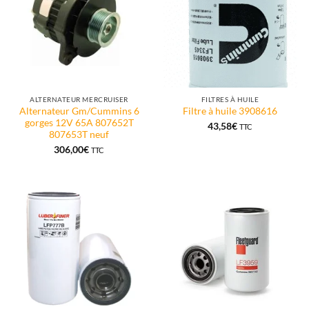
ALTERNATEUR MERCRUISER
FILTRES À HUILE
Alternateur Gm/Cummins 6
Filtre à huile 3908616
gorges 12V 65A 807652T
43,58
€
TTC
807653T neuf
306,00
€
TTC