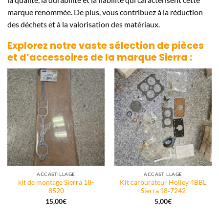
marque renommée. De plus, vous contribuez à la réduction
des déchets et à la valorisation des matériaux.
Explorez notre vaste sélection de pièces
et d’accessoires de la marque
Sierra
:
ACCASTILLAGE
ACCASTILLAGE
kit de montage Sierra 18-
Kit carburateur Holley 4BBL
8520
Sierra 18‑7242
15,00
€
5,00
€