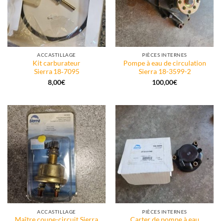
ACCASTILLAGE
PIÈCES INTERNES
Kit carburateur
Pompe à eau de circulation
Sierra 18‑7095
Sierra 18-3599-2
8,00
€
100,00
€
ACCASTILLAGE
PIÈCES INTERNES
Maître coupe-circuit Sierra
Carter de pompe à eau