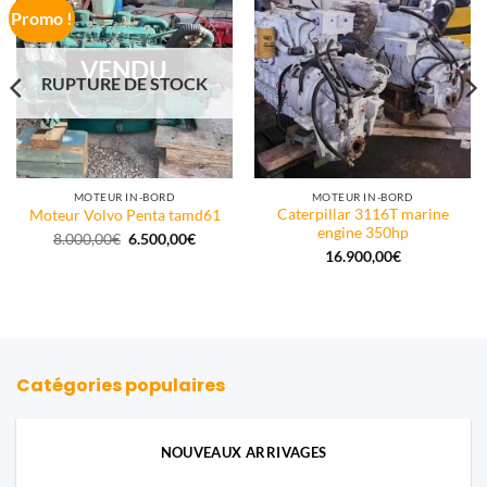
Promo !
VENDU
RUPTURE DE STOCK
MOTEUR IN-BORD
MOTEUR IN-BORD
Caterpillar 3116T marine
Moteur Volvo Penta tamd61
engine 350hp
Le
Le
8.000,00
€
6.500,00
€
prix
prix
16.900,00
€
initial
actuel
était :
est :
8.000,00€.
6.500,00€.
Catégories populaires
NOUVEAUX ARRIVAGES