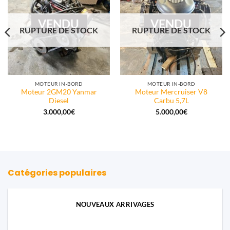
VENDU
VENDU
RUPTURE DE STOCK
RUPTURE DE STOCK
MOTEUR IN-BORD
MOTEUR IN-BORD
Moteur 2GM20 Yanmar
Moteur Mercruiser V8
Diesel
Carbu 5,7L
3.000,00
€
5.000,00
€
.
Catégories populaires
NOUVEAUX ARRIVAGES