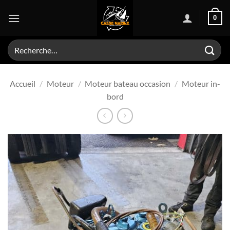
Passer
0
au
contenu
Recherche
pour :
Accueil
/
Moteur
/
Moteur bateau occasion
/
Moteur in-
bord