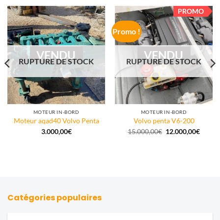
PROMO
Promo !
VENDU
VENDU
RUPTURE DE STOCK
RUPTURE DE STOCK
MOTEUR IN-BORD
MOTEUR IN-BORD
Moteur aqad40 Volvo Penta
Volvo penta V6-200
Le
Le
3.000,00
€
15.000,00
€
12.000,00
€
prix
prix
initial
actuel
était :
est :
15.000,00€.
12.000
Catégories populaires