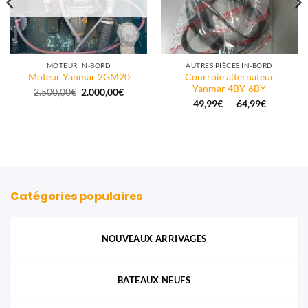
MOTEUR IN-BORD
AUTRES PIÈCES IN-BORD
Courroie alternateur
Moteur Yanmar 2GM20
Yanmar 4BY-6BY
Le
Le
2.500,00
€
2.000,00
€
prix
prix
Plage
49,99
€
–
64,99
€
initial
actuel
de
était :
est :
prix :
2.500,00€.
2.000,00€.
49,99€
à
64,99€
Catégories populaires
NOUVEAUX ARRIVAGES
BATEAUX NEUFS