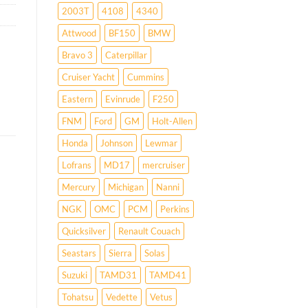
2003T
4108
4340
Attwood
BF150
BMW
Bravo 3
Caterpillar
Cruiser Yacht
Cummins
Eastern
Evinrude
F250
FNM
Ford
GM
Holt-Allen
Honda
Johnson
Lewmar
Lofrans
MD17
mercruiser
Mercury
Michigan
Nanni
NGK
OMC
PCM
Perkins
Quicksilver
Renault Couach
Seastars
Sierra
Solas
Suzuki
TAMD31
TAMD41
Tohatsu
Vedette
Vetus