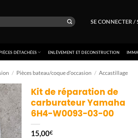
SE CONNECTER / 
PIÈCES DÉTACHÉES
ENLÈVEMENT ET DECONSTRUCTION
IMMA
sion
/
Pièces bateau/coque d'occasion
/
Accastillage
Kit de réparation de
carburateur Yamaha
6H4-W0093-03-00
15,00
€