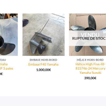
VENDU
RUPTURE DE STO
TEAU
EMBASE HORS BORD
HÉLICE HORS-BORD
amaha
Hélice High Five 48-
Embase F40 Yamaha
P 3 pales
815746-24 Mercury
1.000,00
€
Yamaha Suzuki
0
€
390,00
€