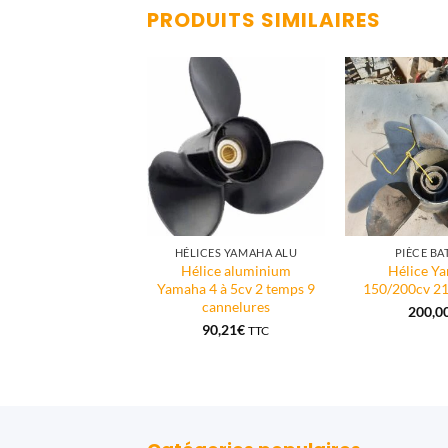
PRODUITS SIMILAIRES
TERS HORS-BORD
HÉLICES YAMAHA ALU
PIÈCE BA
 avec stator 50cv 2
Hélice aluminium
Hélice Y
temps Yamaha
Yamaha 4 à 5cv 2 temps 9
150/200cv 21
cannelures
90,00
€
200,0
90,21
€
TTC