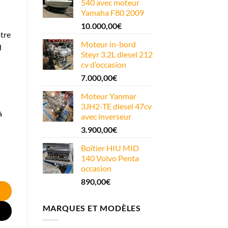
540 avec moteur
Yamaha F80 2009
10.000,00
€
otre
Moteur in-bord
d
Steyr 3.2L diesel 212
cv d’occasion
7.000,00
€
Moteur Yanmar
3JH2-TE diesel 47cv
à
avec inverseur
3.900,00
€
Boîtier HIU MID
140 Volvo Penta
occasion
890,00
€
MARQUES ET MODÈLES