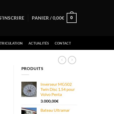
0
S’INSCRIRE
PANIER /
0,00
€
TRICULATION
ACTUALITÉS
CONTACT
PRODUITS
Inverseur MG502
Twin Disc 1.54 pour
Volvo Penta
3.000,00
€
Bateau Ultramar