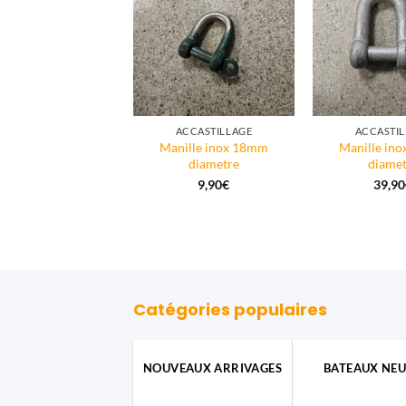
ACCASTILLAGE
ACCASTILLAGE
ACCASTIL
ort de chandelier
Manille inox 18mm
Manille in
nox tube 10mm
diametre
diamet
4,99
€
9,90
€
39,90
Catégories populaires
NOUVEAUX ARRIVAGES
BATEAUX NEU