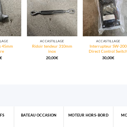
LAGE
ACCASTILLAGE
ACCASTILLAGE
ox 45mm
Ridoir tendeur 310mm
Interrupteur SW-200
re
inox
Direct Control Switc
€
20,00
€
30,00
€
FS
BATEAU OCCASION
MOTEUR HORS-BORD
MO