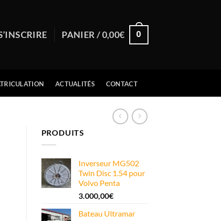
0
S’INSCRIRE
PANIER /
0,00
€
TRICULATION
ACTUALITÉS
CONTACT
PRODUITS
Inverseur MG502
Twin Disc 1.54 pour
Volvo Penta
3.000,00
€
Bateau Ultramar