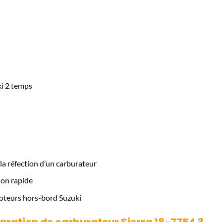
i 2 temps
la réfection d’un carburateur
ion rapide
oteurs hors-bord Suzuki
paration de carburateur Sierra 18-7754 ?