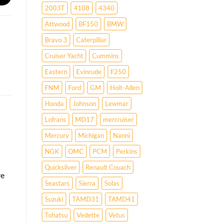
2003T
4108
4340
Attwood
BF150
BMW
Bravo 3
Caterpillar
Cruiser Yacht
Cummins
Eastern
Evinrude
F250
FNM
Ford
GM
Holt-Allen
Honda
Johnson
Lewmar
Lofrans
MD17
mercruiser
Mercury
Michigan
Nanni
NGK
OMC
PCM
Perkins
Quicksilver
Renault Couach
re
Seastars
Sierra
Solas
Suzuki
TAMD31
TAMD41
Tohatsu
Vedette
Vetus