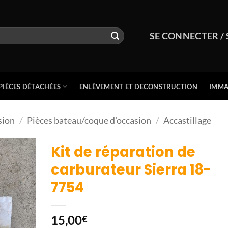
SE CONNECTER / 
PIÈCES DÉTACHÉES
ENLÈVEMENT ET DECONSTRUCTION
IMMA
sion
/
Pièces bateau/coque d'occasion
/
Accastillage
Kit de réparation de
carburateur Sierra 18-
7754
15,00
€