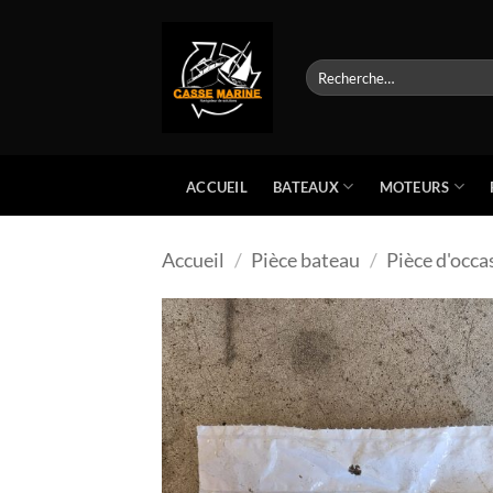
Passer
au
contenu
Recherche
pour :
BATEAUX
MOTEURS
ACCUEIL
Accueil
/
Pièce bateau
/
Pièce d'occa