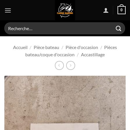
Passer
0
au
contenu
Recherche
pour :
Accueil
/
Pièce bateau
/
Pièce d'occasion
/
Pièces
bateau/coque d'occasion
/
Accastillage