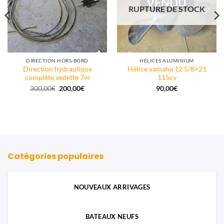
VENDU
RUPTURE DE STOCK
DIRECTION HORS-BORD
HÉLICES ALUMINIUM
Direction hydraulique
Hélice yamaha 12 5/8×21
complète vedette 7m
115cv
Le
Le
300,00
€
200,00
€
90,00
€
prix
prix
initial
actuel
était :
est :
300,00€.
200,00€.
.
Catégories populaires
NOUVEAUX ARRIVAGES
BATEAUX NEUFS