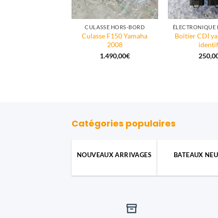
ACCASTILLAGE
CULASSE HORS-BORD
t d’étanchéité en
Culasse F150 Yamaha
Boitier CDI y
chouc Yamaha 63V-
2008
identif
44368-00
1.490,00
€
250,0
2,00
€
Catégories populaires
NOUVEAUX ARRIVAGES
BATEAUX NEU