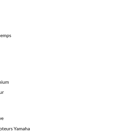
temps
inium
ur
ve
moteurs Yamaha