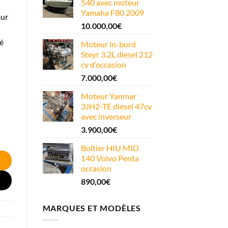
540 avec moteur
Yamaha F80 2009
our
10.000,00
€
é
Moteur in-bord
Steyr 3.2L diesel 212
cv d’occasion
7.000,00
€
Moteur Yanmar
3JH2-TE diesel 47cv
avec inverseur
3.900,00
€
Boîtier HIU MID
140 Volvo Penta
occasion
890,00
€
MARQUES ET MODÈLES