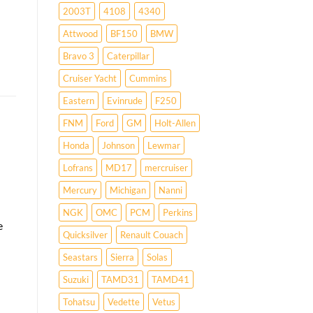
2003T
4108
4340
Attwood
BF150
BMW
Bravo 3
Caterpillar
Cruiser Yacht
Cummins
Eastern
Evinrude
F250
FNM
Ford
GM
Holt-Allen
Honda
Johnson
Lewmar
Lofrans
MD17
mercruiser
Mercury
Michigan
Nanni
NGK
OMC
PCM
Perkins
e
Quicksilver
Renault Couach
Seastars
Sierra
Solas
Suzuki
TAMD31
TAMD41
Tohatsu
Vedette
Vetus