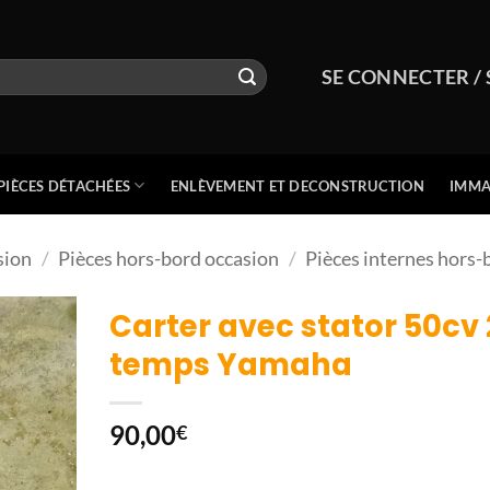
SE CONNECTER / 
PIÈCES DÉTACHÉES
ENLÈVEMENT ET DECONSTRUCTION
IMMA
sion
/
Pièces hors-bord occasion
/
Pièces internes hors-
Carter avec stator 50cv 
temps Yamaha
90,00
€