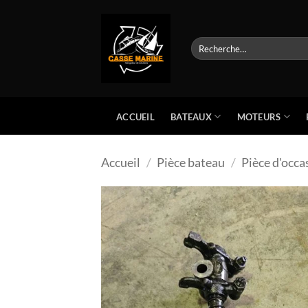
Passer
au
contenu
Recherche
pour :
BATEAUX
MOTEURS
ACCUEIL
Accueil
/
Pièce bateau
/
Pièce d'occa