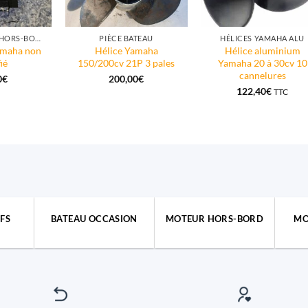
ÉLECTRONIQUE HORS-BORD
PIÈCE BATEAU
HÉLICES YAMAHA ALU
amaha non
Hélice Yamaha
Hélice aluminium
ié
150/200cv 21P 3 pales
Yamaha 20 à 30cv 10
cannelures
0
€
200,00
€
122,40
€
TTC
FS
BATEAU OCCASION
MOTEUR HORS-BORD
MO