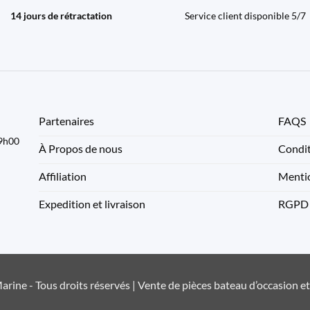
14 jours de rétractation
Service client disponible 5/7
Partenaires
FAQS
09h00
À Propos de nous
Condit
Affiliation
Mentio
Expedition et livraison
RGPD
rine - Tous droits réservés | Vente de pièces bateau d’occasion e