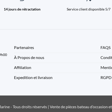
14 jours de rétractation
Service client disponible 5/7
Partenaires
FAQS
09h00
À Propos de nous
Condit
Affiliation
Mentio
Expedition et livraison
RGPD
rine - Tous droits réservés | Vente de pièces bateau d’occasion e