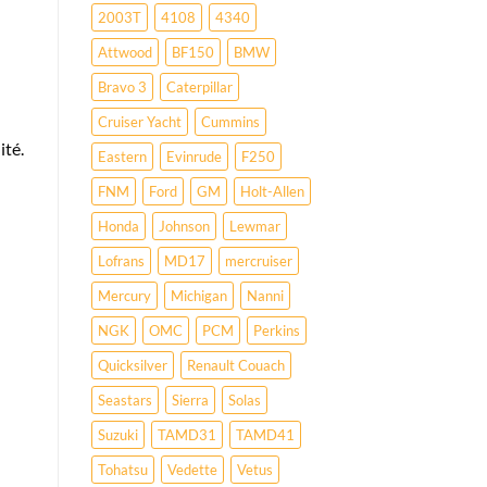
2003T
4108
4340
Attwood
BF150
BMW
Bravo 3
Caterpillar
Cruiser Yacht
Cummins
ité.
Eastern
Evinrude
F250
FNM
Ford
GM
Holt-Allen
Honda
Johnson
Lewmar
Lofrans
MD17
mercruiser
Mercury
Michigan
Nanni
NGK
OMC
PCM
Perkins
Quicksilver
Renault Couach
Seastars
Sierra
Solas
Suzuki
TAMD31
TAMD41
Tohatsu
Vedette
Vetus