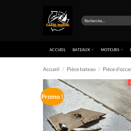
Passer
au
contenu
Recherche
pour :
BATEAUX
MOTEURS
ACCUEIL
Accueil
/
Pièce bateau
/
Pièce d'occa
Promo !