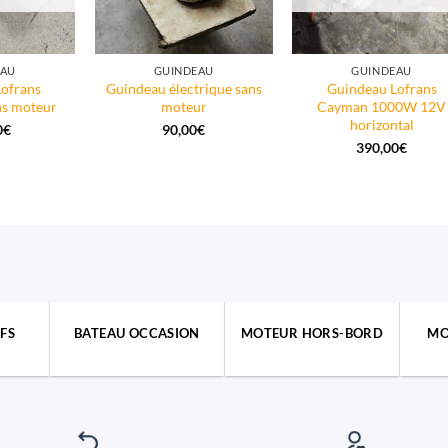
EAU
GUINDEAU
GUINDEAU
ofrans
Guindeau électrique sans
Guindeau Lofrans
ns moteur
moteur
Cayman 1000W 12V
horizontal
0
€
90,00
€
390,00
€
FS
BATEAU OCCASION
MOTEUR HORS-BORD
MO