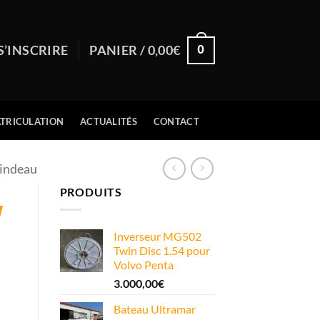
0
S’INSCRIRE
PANIER /
0,00
€
TRICULATION
ACTUALITÉS
CONTACT
indeau
PRODUITS
W
Inverseur MG502
Twin Disc 1.54 pour
Volvo Penta
3.000,00
€
Bateau Ultramar