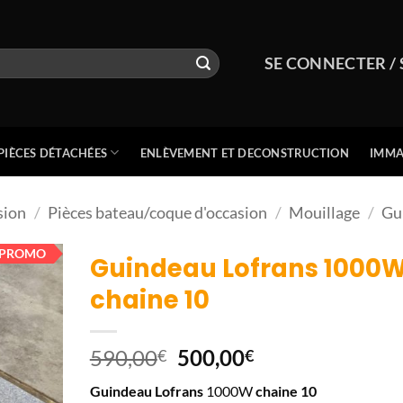
SE CONNECTER / 
PIÈCES DÉTACHÉES
ENLÈVEMENT ET DECONSTRUCTION
IMMA
sion
/
Pièces bateau/coque d'occasion
/
Mouillage
/
Gu
PROMO
Guindeau Lofrans 1000
chaine 10
Le
Le
590,00
500,00
€
€
prix
prix
Guindeau Lofrans
1000W
chaine 10
initial
actuel