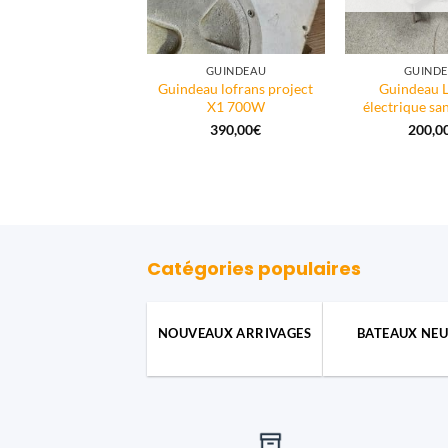
GUINDEAU
GUINDEAU
GUIND
eau vertical Quick
Guindeau lofrans project
Guindeau L
1012 – 1 000W /
X1 700W
électrique sa
12V
390,00
€
200,0
800,00
€
Catégories populaires
NOUVEAUX ARRIVAGES
BATEAUX NEU