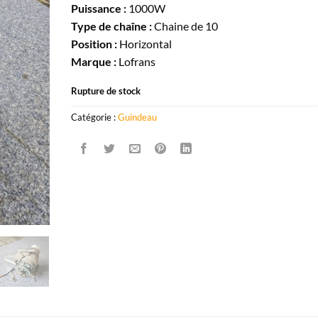
Puissance :
1000W
était :
est :
Type de chaîne :
Chaine de 10
590,00€.
500,00€.
Position :
Horizontal
Marque :
Lofrans
Rupture de stock
Catégorie :
Guindeau