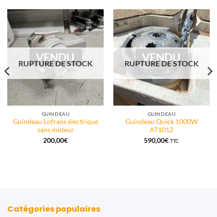
VENDU
VENDU
RUPTURE DE STOCK
RUPTURE DE STOCK
GUINDEAU
GUINDEAU
Guindeau Lofrans électrique
Guindeau Quick 1000W
sans moteur
AT1012
200,00
€
590,00
€
TTC
Catégories populaires