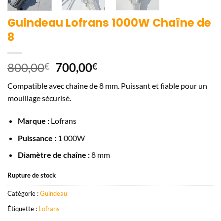
Guindeau Lofrans 1000W Chaîne de
8
Le
Le
800,00
700,00
€
€
prix
prix
Compatible avec chaîne de 8 mm. Puissant et fiable pour un
initial
actuel
mouillage sécurisé.
était :
est :
800,00€.
700,00€.
Marque :
Lofrans
Puissance :
1 000W
Diamètre de chaîne :
8 mm
Rupture de stock
Catégorie :
Guindeau
Étiquette :
Lofrans