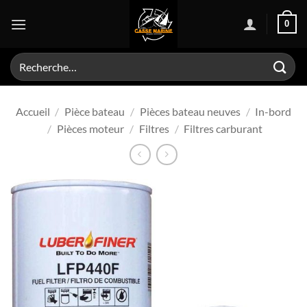
Passer
0
au
contenu
Recherche
pour :
Accueil
/
Pièce bateau
/
Pièces bateau neuves
/
In-bord
/
Pièces moteur
/
Filtres
/
Filtres carburant