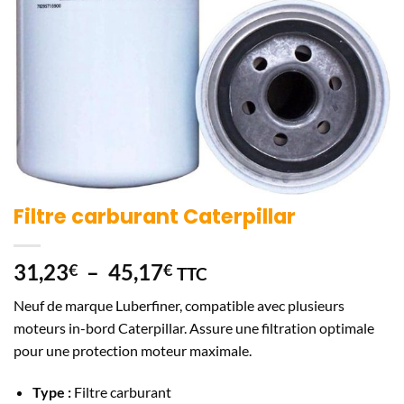
Filtre carburant Caterpillar
Plage
31,23
–
45,17
€
€
TTC
de
Neuf de marque Luberfiner, compatible avec plusieurs
prix :
moteurs in-bord Caterpillar. Assure une filtration optimale
31,23€
pour une protection moteur maximale.
à
45,17€
Type :
Filtre carburant