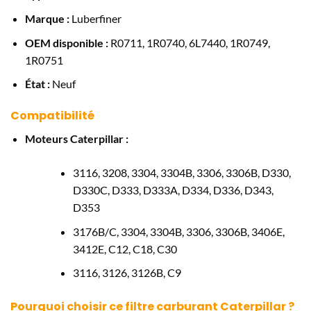
Marque :
Luberfiner
OEM disponible :
R0711, 1R0740, 6L7440, 1R0749,
1R0751
État :
Neuf
Compatibilité
Moteurs Caterpillar :
3116, 3208, 3304, 3304B, 3306, 3306B, D330,
D330C, D333, D333A, D334, D336, D343,
D353
3176B/C, 3304, 3304B, 3306, 3306B, 3406E,
3412E, C12, C18, C30
3116, 3126, 3126B, C9
Pourquoi choisir ce filtre carburant Caterpillar ?