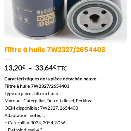
Filtre à huile 7W2327/2654403
Plage
13,20
–
33,64
€
€
TTC
de
Caractéristiques de la pièce détachée neuve :
prix :
Filtre à huile 7W2327/2654403
13,20€
Type de pièce : filtre à huile
à
Marque : Caterpillar, Detroit diesel, Perkins
33,64€
OEM disponible : 7W2327, 2654403
Adaptation moteur :
− Caterpillar 3034, 3054, 3056
− Detroit diesel 4.0L