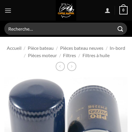
Passer
0
au
contenu
Recherche
pour :
Accueil
/
Pièce bateau
/
Pièces bateau neuves
/
In-bord
/
Pièces moteur
/
Filtres
/
Filtres à huile