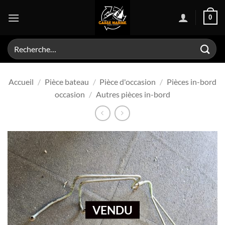
Passer
0
au
contenu
Recherche
pour :
Accueil
/
Pièce bateau
/
Pièce d'occasion
/
Pièces in-bord
occasion
/
Autres pièces in-bord
VENDU