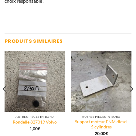
choix responsable !
PRODUITS SIMILAIRES
AUTRES PIÈCES IN-BORD
AUTRES PIÈCES IN-BORD
Support moteur FNM diesel
Rondelle 827019 Volvo
5 cylindres
1,00
€
20,00
€