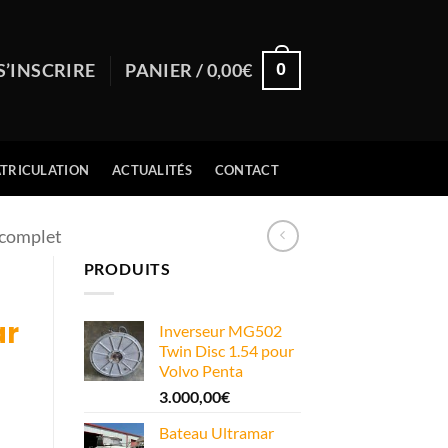
0
S’INSCRIRE
PANIER /
0,00
€
TRICULATION
ACTUALITÉS
CONTACT
 complet
PRODUITS
ar
Inverseur MG502
Twin Disc 1.54 pour
Volvo Penta
3.000,00
€
Bateau Ultramar