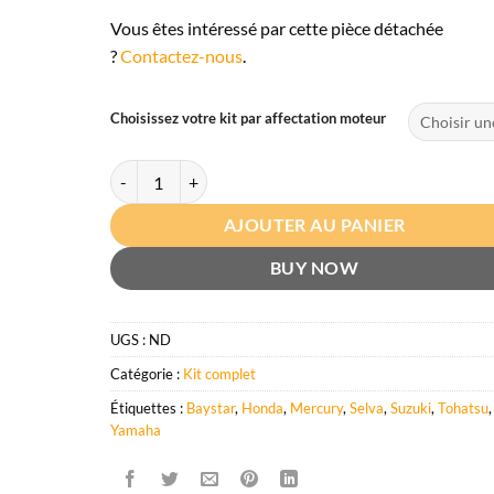
Vous êtes intéressé par cette pièce détachée
?
Contactez-nous
.
Choisissez votre kit par affectation moteur
quantité de Direction hydraulique bateau hors bord Bay
AJOUTER AU PANIER
BUY NOW
UGS :
ND
Catégorie :
Kit complet
Étiquettes :
Baystar
,
Honda
,
Mercury
,
Selva
,
Suzuki
,
Tohatsu
,
Yamaha