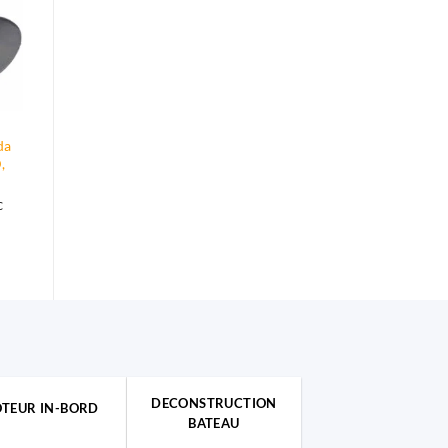
da
,
ge
C
 :
76€
,98€
DECONSTRUCTION
TEUR IN-BORD
BATEAU