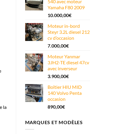
540 avec moteur
Yamaha F80 2009
10.000,00
€
Moteur in-bord
Steyr 3.2L diesel 212
cv d’occasion
7.000,00
€
Moteur Yanmar
3JH2-TE diesel 47cv
avec inverseur
e
3.900,00
€
Boîtier HIU MID
140 Volvo Penta
occasion
890,00
€
e la
MARQUES ET MODÈLES