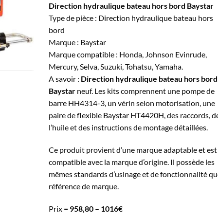
Direction hydraulique bateau hors bord Baystar
958,80€
Type de pièce : Direction hydraulique bateau hors
à
bord
1.016,00€
Marque : Baystar
Marque compatible : Honda, Johnson Evinrude,
Mercury, Selva, Suzuki, Tohatsu, Yamaha.
A savoir :
Direction hydraulique bateau hors bord
Baystar
neuf. Les kits comprennent une pompe de
barre HH4314-3, un vérin selon motorisation, une
paire de flexible Baystar HT4420H, des raccords, d
l’huile et des instructions de montage détaillées.
Ce produit provient d’une marque adaptable et est
compatible avec la marque d’origine. Il possède les
mêmes standards d’usinage et de fonctionnalité qu
référence de marque.
Prix =
958,80 – 1016€