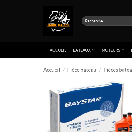
Passer
au
contenu
Recherche
pour :
BATEAUX
MOTEURS
ACCUEIL
Accueil
/
Pièce bateau
/
Pièces bate