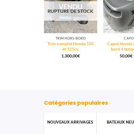
VENDU
RUPTURE DE STOCK
S PIÈCES HORS-BORD
TRIM HORS-BORD
CAPO
Trim complet Honda 150
Capot Honda 
uge Honda BF50
et 115cv
bord 4 temp
5,00
€
1.300,00
€
50,00
€
Catégories populaires
NOUVEAUX ARRIVAGES
BATEAUX NEU