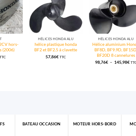
T
HÉLICES HONDA ALU
HÉLICES HONDA ALU
2CV hors-
hélice plastique honda
Hélice aluminium Hon
s (2006)
BF2 et BF2.5 à clavette
BF8D, BF9.9D, BF15D
BF20D 8 cannelures
57,86
€
TTC
TTC
Pla
98,76
€
–
145,98
€
TT
de
prix
98,
à
145
FS
BATEAU OCCASION
MOTEUR HORS-BORD
MO