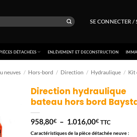
SE CONNECTER / 
PIÈCES DÉTACHÉES
ENLÈVEMENT ET DECONSTRUCTION
IMMA
au neuves
/
Hors-bord
/
Direction
/
Hydraulique
/
Kit
Direction hydraulique
bateau hors bord Bayst
Plage
958,80
–
1.016,00
€
€
TTC
de
Caractéristiques de la pièce détachée neuve :
prix :