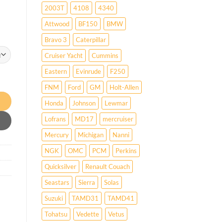
2003T
4108
4340
Attwood
BF150
BMW
Bravo 3
Caterpillar
Cruiser Yacht
Cummins
Eastern
Evinrude
F250
star
FNM
Ford
GM
Holt-Allen
Honda
Johnson
Lewmar
Lofrans
MD17
mercruiser
Mercury
Michigan
Nanni
NGK
OMC
PCM
Perkins
Quicksilver
Renault Couach
Seastars
Sierra
Solas
Suzuki
TAMD31
TAMD41
Tohatsu
Vedette
Vetus