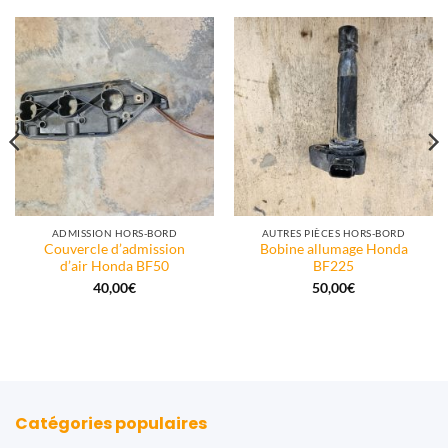
ADMISSION HORS-BORD
AUTRES PIÈCES HORS-BORD
Couvercle d’admission
Bobine allumage Honda
d’air Honda BF50
BF225
40,00
€
50,00
€
Catégories populaires