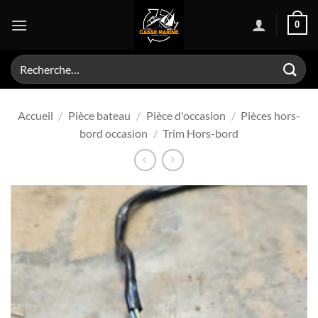
Passer
0
au
contenu
Recherche
pour :
Accueil
/
Pièce bateau
/
Pièce d'occasion
/
Pièces hors-
bord occasion
/
Trim Hors-bord