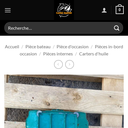
Passer
0
au
contenu
Recherche
pour :
Accueil
/
Pièce bateau
/
Pièce d'occasion
/
Pièces in-bord
occasion
/
Pièces internes
/
Carters d'huile