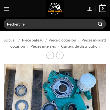
Passer
0
au
contenu
Recherche
pour :
Accueil
/
Pièce bateau
/
Pièce d'occasion
/
Pièces in-bord
occasion
/
Pièces internes
/
Carters de distribution