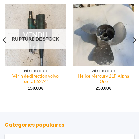
VENDU
RUPTURE DE STOCK
PIÈCE BATEAU
PIÈCE BATEAU
Vérin de direction volvo
Hélice Mercury 21P Alpha
penta 852741
One
150,00
€
250,00
€
Catégories populaires