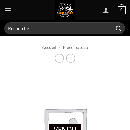
Passer
0
au
contenu
Recherche
pour :
Accueil
/
Pièce bateau
VENDU