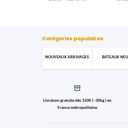
de
prix :
27,03€
à
53,84€
Catégories populaires
NOUVEAUX ARRIVAGES
BATEAUX NEU
Livraison gratuite dès 150€ ( -30kg ) en
France métropolitaine