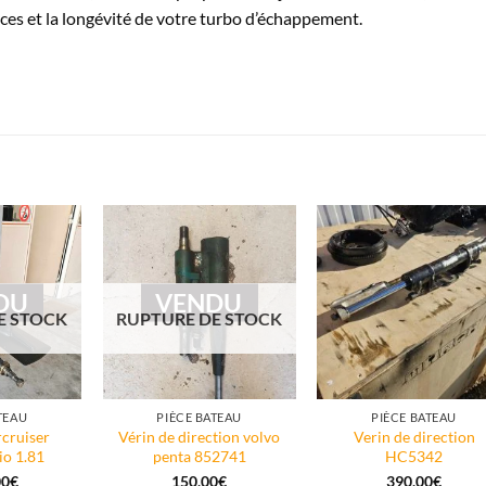
ces et la longévité de votre turbo d’échappement.
DU
VENDU
E STOCK
RUPTURE DE STOCK
TEAU
PIÈCE BATEAU
PIÈCE BATEAU
cruiser
Vérin de direction volvo
Verin de direction
io 1.81
penta 852741
HC5342
00
€
150,00
€
390,00
€