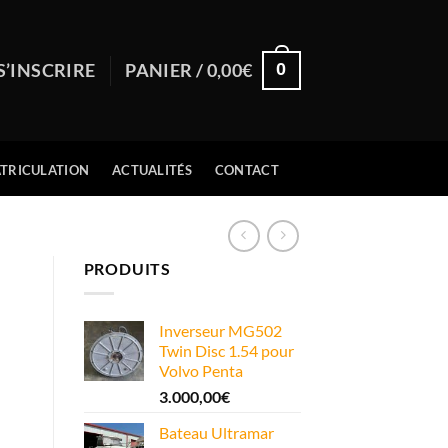
0
S’INSCRIRE
PANIER /
0,00
€
TRICULATION
ACTUALITÉS
CONTACT
PRODUITS
Inverseur MG502
Twin Disc 1.54 pour
Volvo Penta
3.000,00
€
Bateau Ultramar