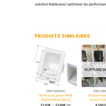
solution fiable pour optimiser les performan
PRODUITS SIMILAIRES
VEN
RUPTURE D
ICES TOHATSU ALU
PIÈCE BATEAU
PIÈCE BA
e plastique Tohatsu
Boîte à encastrer IMW
Embase mer
et 3.5cv à clavette
(Italian Metal Work)
bravo 3 rat
Plage
42,00
€
27,03
€
–
53,84
€
4.500,
TTC
TTC