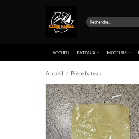
Passer
au
contenu
Recherche
pour :
BATEAUX
MOTEURS
ACCUEIL
Accueil
/
Pièce bateau