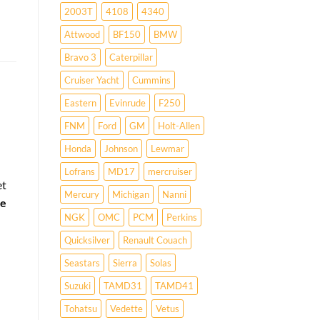
2003T
4108
4340
Attwood
BF150
BMW
Bravo 3
Caterpillar
Cruiser Yacht
Cummins
Eastern
Evinrude
F250
FNM
Ford
GM
Holt-Allen
Honda
Johnson
Lewmar
Lofrans
MD17
mercruiser
et
Mercury
Michigan
Nanni
ie
NGK
OMC
PCM
Perkins
Quicksilver
Renault Couach
Seastars
Sierra
Solas
Suzuki
TAMD31
TAMD41
Tohatsu
Vedette
Vetus