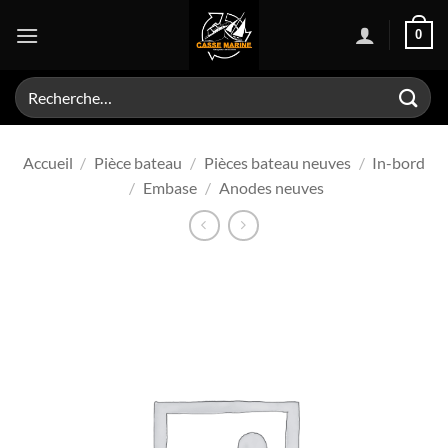
Passer
0
au
contenu
Recherche
pour :
Accueil
/
Pièce bateau
/
Pièces bateau neuves
/
In-bord
/
Embase
/
Anodes neuves