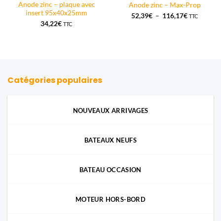
Anode zinc – plaque avec
Anode zinc – Max-Prop
insert 95x40x25mm
Plage
52,39
€
–
116,17
€
TTC
de
34,22
€
TTC
prix :
52,39€
à
116,17€
Catégories populaires
NOUVEAUX ARRIVAGES
BATEAUX NEUFS
BATEAU OCCASION
MOTEUR HORS-BORD