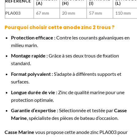
RÉFÉRENCE
(A)
(H)
(I)
(L)
PLA003
67 mm
20 mm
57 mm
110 mm
Pourquoi choisir cette anode zinc 2 trous ?
Protection efficace :
Contre les courants galvaniques en
milieu marin.
Montage rapide :
Grâce à ses deux trous de fixation
standard.
Format polyvalent :
S’adapte à différents supports et
surfaces.
Longue durée de vie :
Zinc de qualité marine pour une
protection optimale.
Garantie d’expertise :
Sélectionnée et testée par
Casse
Marine
, spécialiste des pièces de bateau d’occasion.
Casse Marine
vous propose cette anode zinc PLA003 pour