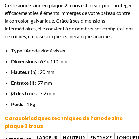
Cette
anode zinc en plaque 2 trous
est idéale pour protéger
efficacement les éléments immergés de votre bateau contre
la corrosion galvanique. Grâce à ses dimensions
intermédiaires, elle convient à de nombreuses configurations
de coques, embases ou pièces mécaniques marines.
Type :
Anode zinc à visser
Dimensions :
67 x 110 mm
Hauteur (h) :
20 mm
Entraxe (i) :
57 mm
Ø des trous :
7,2 mm
Poids :
1 kg
Caractéristiques techniques de l’anode zinc
plaque 2 trous
LARGEUR
HAUTEUR
ENTRAXE
LONGUEU