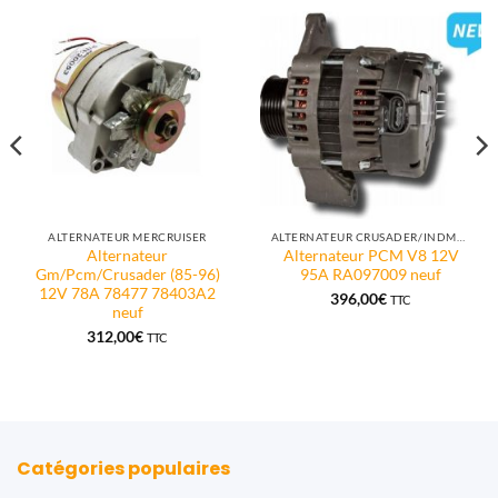
ALTERNATEUR MERCRUISER
ALTERNATEUR CRUSADER/INDMAR/PCM
Alternateur
Alternateur PCM V8 12V
Gm/Pcm/Crusader (85-96)
95A RA097009 neuf
12V 78A 78477 78403A2
396,00
€
TTC
neuf
312,00
€
TTC
Catégories populaires