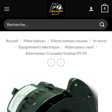
Passer
0
au
contenu
Recherche
pour :
Accueil
/
Pièce bateau
/
Pièces bateau neuves
/
In-bord
/
Équipements électrique
/
Alternateur neuf
/
Alternateur Crusader/Indmar/PCM