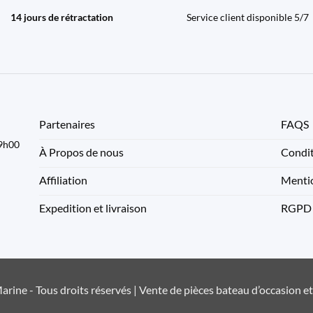
14 jours de rétractation
Service client disponible 5/7
Partenaires
FAQS
09h00
À Propos de nous
Condit
Affiliation
Mentio
Expedition et livraison
RGPD
rine - Tous droits réservés | Vente de pièces bateau d’occasion e