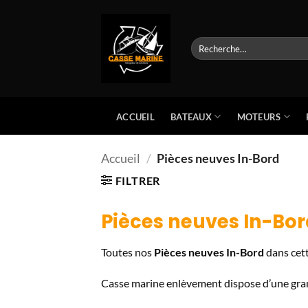
Passer
au
contenu
Recherche
pour :
BATEAUX
MOTEURS
ACCUEIL
Accueil
/
Pièces neuves In-Bord
FILTRER
Pièces neuves In-Bor
Toutes nos
Pièces neuves In-Bord
dans cett
Casse marine enlèvement dispose d’une gra