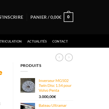
0
S’INSCRIRE
PANIER /
0,00
€
TRICULATION
ACTUALITÉS
CONTACT
PRODUITS
e
Inverseur MG502
Twin Disc 1.54 pour
Volvo Penta
3.000,00
€
t
Bateau Ultramar