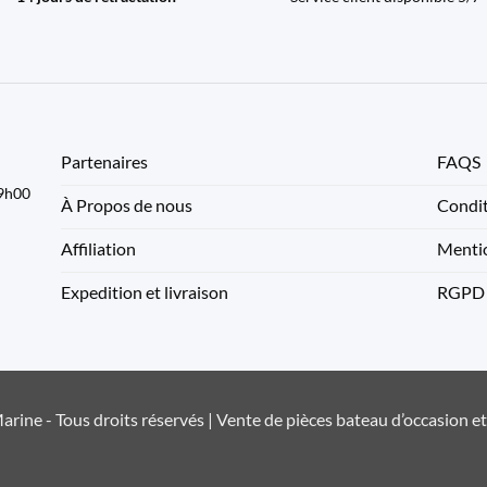
Partenaires
FAQS
09h00
À Propos de nous
Condit
Affiliation
Mentio
Expedition et livraison
RGPD
rine - Tous droits réservés | Vente de pièces bateau d’occasion e