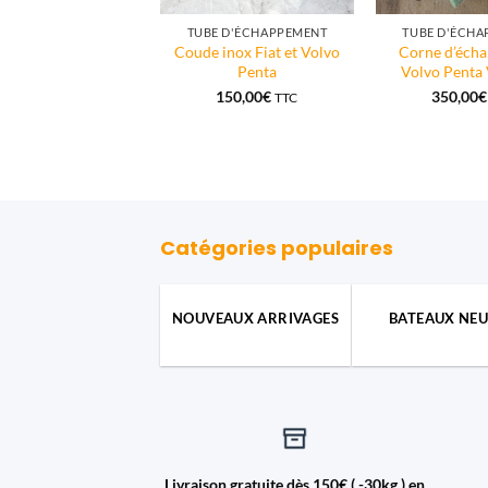
ALTERNATEUR
TUBE D'ÉCHAPPEMENT
TUBE D'ÉCH
ternateur Volvo
Coude inox Fiat et Volvo
Corne d’éch
a AQAD ou TAMD
Penta
Volvo Penta 
200,00
€
150,00
€
350,00
€
TTC
Catégories populaires
NOUVEAUX ARRIVAGES
BATEAUX NEU
Livraison gratuite dès 150€ ( -30kg ) en