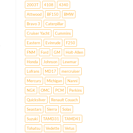
2003T
4108
4340
Attwood
BF150
BMW
Bravo 3
Caterpillar
Cruiser Yacht
Cummins
Eastern
Evinrude
F250
s
FNM
Ford
GM
Holt-Allen
Honda
Johnson
Lewmar
Lofrans
MD17
mercruiser
Mercury
Michigan
Nanni
NGK
OMC
PCM
Perkins
Quicksilver
Renault Couach
Seastars
Sierra
Solas
Suzuki
TAMD31
TAMD41
Tohatsu
Vedette
Vetus