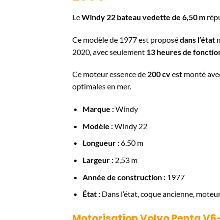
Le
Windy 22 bateau vedette de 6,50 m
répu
Ce modèle de 1977 est proposé
dans l’état
m
2020, avec seulement
13 heures de foncti
Ce moteur essence de
200 cv
est monté ave
optimales en mer.
Marque :
Windy
Modèle :
Windy 22
Longueur :
6,50 m
Largeur :
2,53 m
Année de construction :
1977
État :
Dans l’état, coque ancienne, moteur
Motorisation Volvo Penta V6