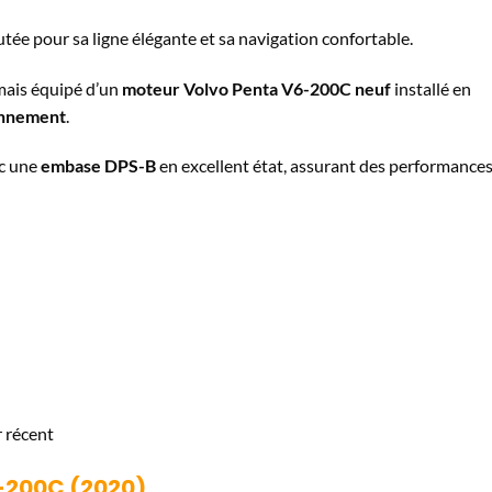
tée pour sa ligne élégante et sa navigation confortable.
ais équipé d’un
moteur Volvo Penta V6-200C neuf
installé en
onnement
.
c une
embase DPS-B
en excellent état, assurant des performance
 récent
-200C (2020)