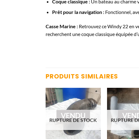
Coque classique :
Un bateau au charme v
Prêt pour la navigation :
Fonctionnel, ave
Casse Marine :
Retrouvez ce Windy 22 en ve
recherchent une coque classique équipée d’
PRODUITS SIMILAIRES
VENDU
VENDU
VEN
URE DE STOCK
RUPTURE DE STOCK
RUPTURE D