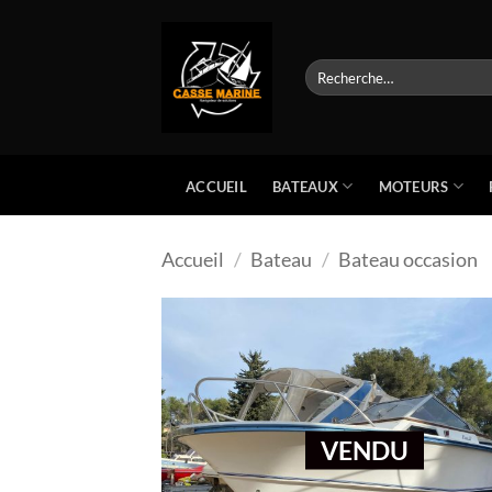
Passer
au
contenu
Recherche
pour :
BATEAUX
MOTEURS
ACCUEIL
Accueil
/
Bateau
/
Bateau occasion
VENDU