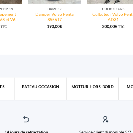
APPEMENT
DAMPER
CULBUTEURS
appement
Damper Volvo Penta
Culbuteur Volvo Pent
V8 et V6
855617
AD31
190,00
€
200,00
€
TTC
TTC
FS
BATEAU OCCASION
MOTEUR HORS-BORD
MO
14 jours de rétractation
Service client disponible 5/7