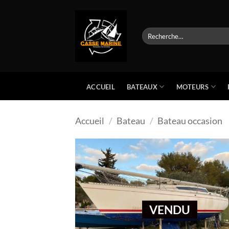
Passer
au
contenu
Recherche
pour :
BATEAUX
MOTEURS
ACCUEIL
Accueil
/
Bateau
/
Bateau occasion
VENDU