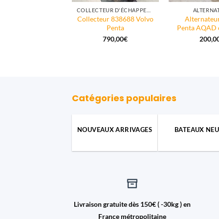
BLOC MOTEUR
COLLECTEUR D'ÉCHAPPEMENT
ALTERNA
embiellé TAMD30A
Collecteur 838688 Volvo
Alternateu
Volvo Penta
Penta
Penta AQAD
590,00
€
790,00
€
200,0
TTC
Catégories populaires
NOUVEAUX ARRIVAGES
BATEAUX NEU
Livraison gratuite dès 150€ ( -30kg ) en
France métropolitaine