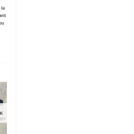
 la
ant
ou
CK