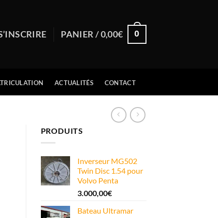
0
S’INSCRIRE
PANIER /
0,00
€
TRICULATION
ACTUALITÉS
CONTACT
PRODUITS
Inverseur MG502
Twin Disc 1.54 pour
Volvo Penta
3.000,00
€
Bateau Ultramar