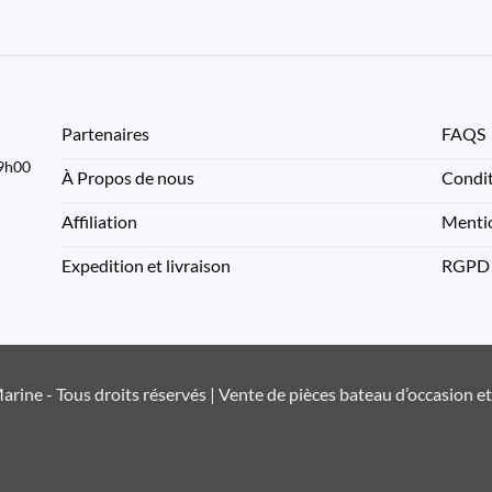
Partenaires
FAQS
09h00
À Propos de nous
Condit
Affiliation
Mentio
Expedition et livraison
RGPD
rine - Tous droits réservés | Vente de pièces bateau d’occasion e