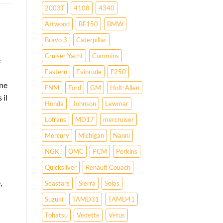
2003T
4108
4340
Attwood
BF150
BMW
Bravo 3
Caterpillar
Cruiser Yacht
Cummins
e
Eastern
Evinrude
F250
une
FNM
Ford
GM
Holt-Allen
 il
Honda
Johnson
Lewmar
Lofrans
MD17
mercruiser
Mercury
Michigan
Nanni
NGK
OMC
PCM
Perkins
Quicksilver
Renault Couach
,
Seastars
Sierra
Solas
Suzuki
TAMD31
TAMD41
Tohatsu
Vedette
Vetus