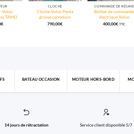
TEUR
CLOCHE
COMMANDE DE RÉGIM
r Volvo
Cloche Volvo Penta
Boitier de command
 ou TAMD
grosse cannelure
électrique Volvo
0
€
790,00
€
400,00
€
TTC
FS
BATEAU OCCASION
MOTEUR HORS-BORD
MO
14 jours de rétractation
Service client disponible 5/7