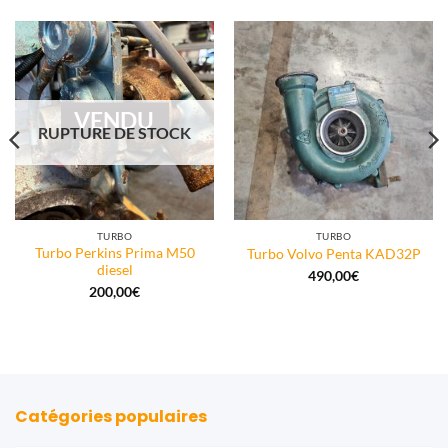
VENDU
RUPTURE DE STOCK
TURBO
TURBO
Turbo Perkins Prima M50
Turbo Volvo Penta KAD32P
diesel
490,00
€
200,00
€
Catégories populaires