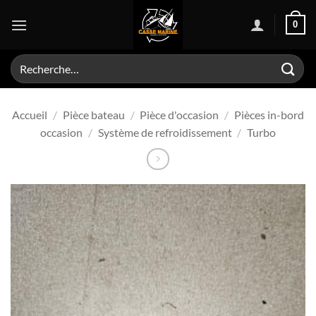
Passer
0
au
contenu
Recherche
pour :
Accueil
/
Pièce bateau
/
Pièce d'occasion
/
Pièces in-bord
occasion
/
Système de refroidissement
/
Turbo