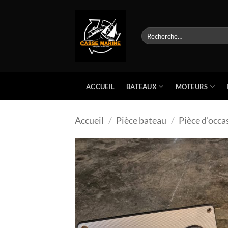
Passer
au
contenu
Recherche
pour :
BATEAUX
MOTEURS
ACCUEIL
Accueil
/
Pièce bateau
/
Pièce d'occa