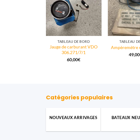
ABLEAU DE BORD
TABLEAU DE BORD
TABLEAU D
au de bord essence
Jauge de carburant VDO
Ampèremètre
in-bord
306.271/7/1
49,00
90,00
€
60,00
€
TTC
Catégories populaires
NOUVEAUX ARRIVAGES
BATEAUX NEU