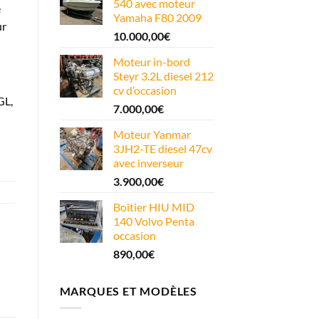
540 avec moteur
e
Yamaha F80 2009
ur
10.000,00
€
Moteur in-bord
Steyr 3.2L diesel 212
cv d’occasion
GL,
7.000,00
€
Moteur Yanmar
3JH2-TE diesel 47cv
avec inverseur
3.900,00
€
Boîtier HIU MID
140 Volvo Penta
occasion
890,00
€
MARQUES ET MODÈLES