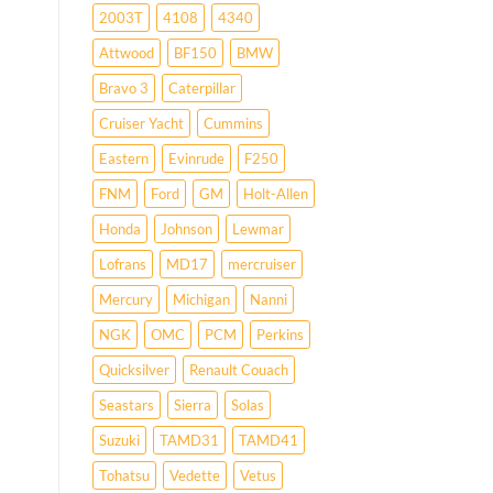
2003T
4108
4340
Attwood
BF150
BMW
Bravo 3
Caterpillar
Cruiser Yacht
Cummins
Eastern
Evinrude
F250
FNM
Ford
GM
Holt-Allen
Honda
Johnson
Lewmar
Lofrans
MD17
mercruiser
Mercury
Michigan
Nanni
NGK
OMC
PCM
Perkins
Quicksilver
Renault Couach
Seastars
Sierra
Solas
Suzuki
TAMD31
TAMD41
Tohatsu
Vedette
Vetus