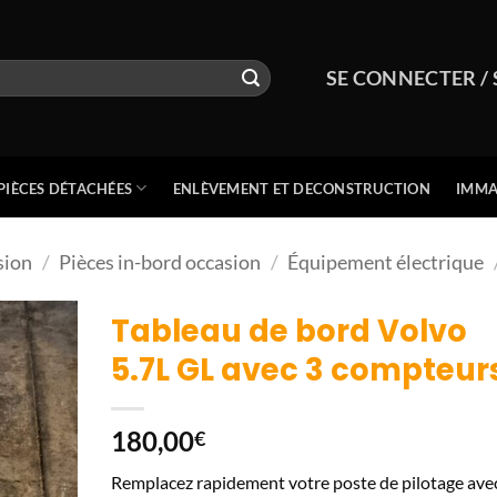
SE CONNECTER / 
PIÈCES DÉTACHÉES
ENLÈVEMENT ET DECONSTRUCTION
IMMA
sion
/
Pièces in-bord occasion
/
Équipement électrique
Tableau de bord Volvo
5.7L GL avec 3 compteur
180,00
€
Remplacez rapidement votre poste de pilotage ave