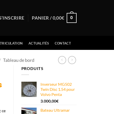
0
S’INSCRIRE
PANIER /
0,00
€
TRICULATION
ACTUALITÉS
CONTACT
/
Tableau de bord
PRODUITS
s
Inverseur MG502
Twin Disc 1.54 pour
Volvo Penta
3.000,00
€
Bateau Ultramar
c ce