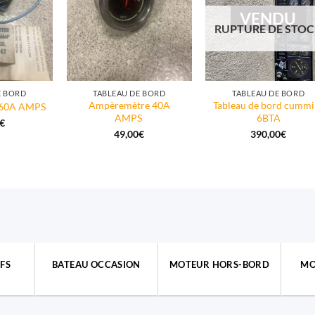
VENDU
RUPTURE DE STO
E BORD
TABLEAU DE BORD
TABLEAU DE BORD
Ampèremètre 40A
Tableau de bord cummi
 60A AMPS
AMPS
6BTA
€
49,00
€
390,00
€
FS
BATEAU OCCASION
MOTEUR HORS-BORD
MO