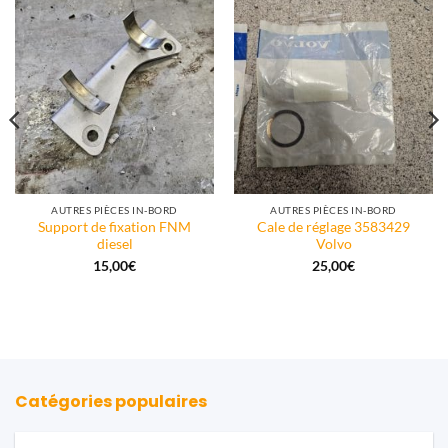
AUTRES PIÈCES IN-BORD
AUTRES PIÈCES IN-BORD
Support de fixation FNM
Cale de réglage 3583429
diesel
Volvo
15,00
€
25,00
€
Catégories populaires