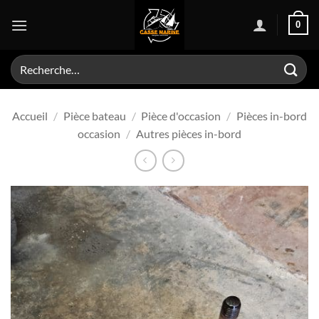
Passer
0
au
contenu
Recherche
pour :
Accueil
/
Pièce bateau
/
Pièce d'occasion
/
Pièces in-bord
occasion
/
Autres pièces in-bord