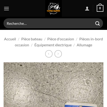
Passer
0
au
contenu
Recherche
pour :
Accueil
/
Pièce bateau
/
Pièce d'occasion
/
Pièces in-bord
occasion
/
Équipement électrique
/
Allumage