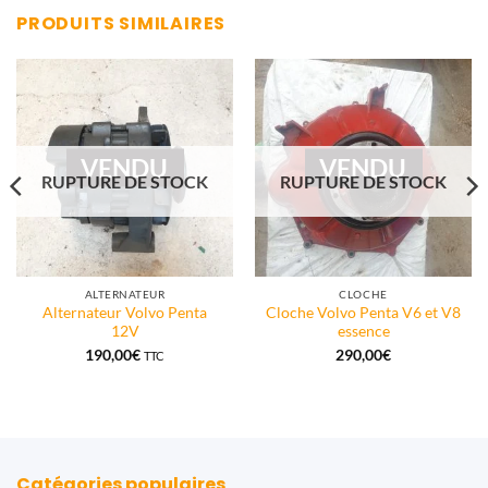
PRODUITS SIMILAIRES
VENDU
VENDU
RUPTURE DE STOCK
RUPTURE DE STOCK
ALTERNATEUR
CLOCHE
Alternateur Volvo Penta
Cloche Volvo Penta V6 et V8
12V
essence
190,00
€
290,00
€
TTC
Catégories populaires