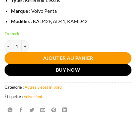
Type :
Réservoir dessus
Marque :
Volvo Penta
Modèles :
KAD42P, AD41, KAMD42
En stock
quantité de Réservoir dessus KAD42P Volvo Penta
AJOUTER AU PANIER
BUY NOW
Catégorie :
Autres pièces in-bord
Étiquette :
Volvo Penta