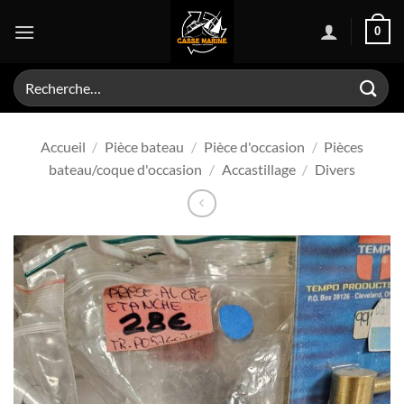
Passer
0
au
contenu
Recherche
pour :
Accueil
/
Pièce bateau
/
Pièce d'occasion
/
Pièces
bateau/coque d'occasion
/
Accastillage
/
Divers