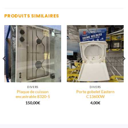
PRODUITS SIMILAIRES
DIVERS
DIVERS
Plaque de cuisson
Porte gobelet Eastern
encastrable 8320-5
C13600W
150,00
€
4,00
€