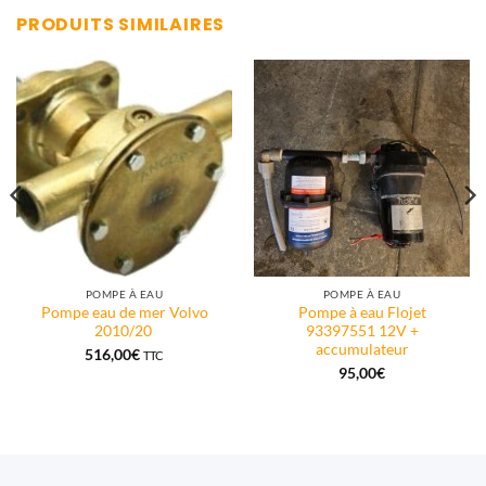
PRODUITS SIMILAIRES
POMPE À EAU
POMPE À EAU
Pompe eau de mer Volvo
Pompe à eau Flojet
2010/20
93397551 12V +
accumulateur
516,00
€
TTC
95,00
€