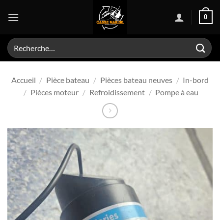
Passer
0
au
contenu
Recherche
pour :
Accueil
/
Pièce bateau
/
Pièces bateau neuves
/
In-bord
/
Pièces moteur
/
Refroidissement
/
Pompe à eau