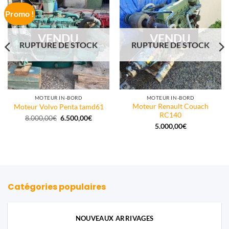
Promo !
VENDU
VENDU
RUPTURE DE STOCK
RUPTURE DE STOCK
MOTEUR IN-BORD
MOTEUR IN-BORD
Moteur Renault Couach
Moteur Volvo Penta tamd61
RC140
Le
Le
8.000,00
€
6.500,00
€
prix
prix
5.000,00
€
initial
actuel
était :
est :
8.000,00€.
6.500,00€.
Catégories populaires
NOUVEAUX ARRIVAGES