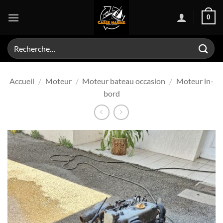
Passer
0
au
contenu
Recherche
pour :
Accueil
/
Moteur
/
Moteur bateau occasion
/
Moteur in-
bord